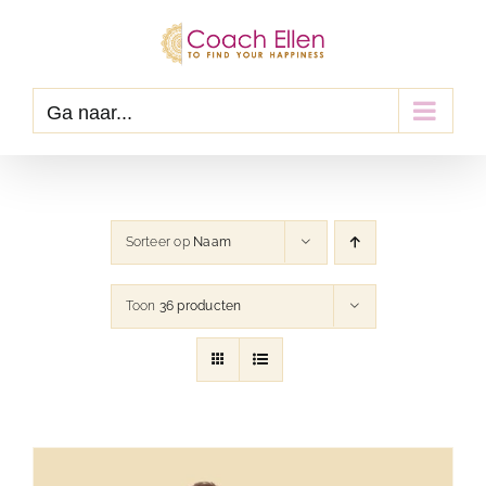
Ga
naar
inhoud
Ga naar...
Sorteer op
Naam
Toon
36 producten