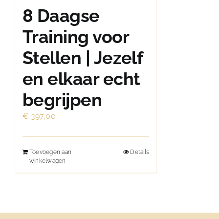
8 Daagse
Training voor
Stellen | Jezelf
en elkaar echt
begrijpen
€
397,00
Toevoegen aan
Details
winkelwagen