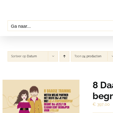
Ga
naar
inhoud
Ga naar...
Sorteer op
Datum
Toon
24 producten
8 Da
begr
€
397,00